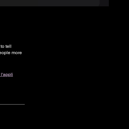
o tell
people more
 l'appli