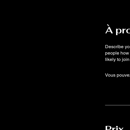
À pr
Describe you
people how 
likely to jo
Vous pouvez
Prix